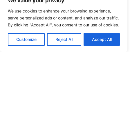
Langkah yang
We value your privacy
We use cookies to enhance your browsing experience,
Akan Diambil
serve personalized ads or content, and analyze our traffic.
By clicking "Accept All", you consent to our use of cookies.
BMKG Yogyakarta
Customize
Reject All
Accept All
Rabu, 22 Februari 2023 – 13:15 WIB Ilustrasi
seismograf mencatat gempa bumi. Ilustrator:
Sultan Amanda Syahidatullah/JPNN.com
jogja.jpnn.com, YOGYAKARTA – Badan Riset dan
Inovasi Nasional (BRIN) telah melakukan
pemutakhiran data patahan gempa di Daerah
Istimewa Yogyakarta (DIY) dan menemukan ada
sesar baru yang aktif. Sesar yang belum
terpetakan itu disebut Sesar Matara, terbentang
dari timur hingga…
February 22, 2023