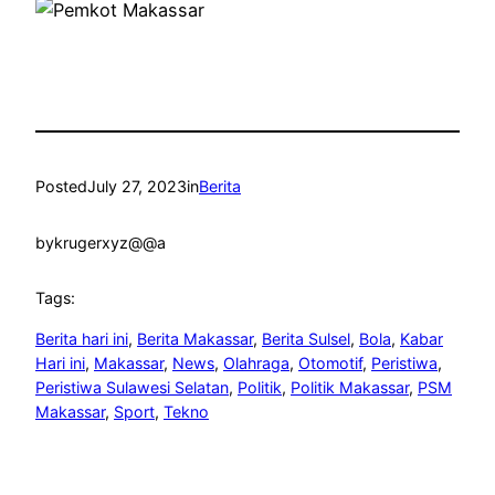
Posted
July 27, 2023
in
Berita
by
krugerxyz@@a
Tags:
Berita hari ini
, 
Berita Makassar
, 
Berita Sulsel
, 
Bola
, 
Kabar
Hari ini
, 
Makassar
, 
News
, 
Olahraga
, 
Otomotif
, 
Peristiwa
, 
Peristiwa Sulawesi Selatan
, 
Politik
, 
Politik Makassar
, 
PSM
Makassar
, 
Sport
, 
Tekno