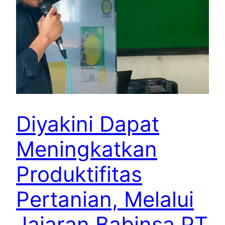
Diyakini Dapat
Meningkatkan
Produktifitas
Pertanian, Melalui
Jajaran Babinsa PT