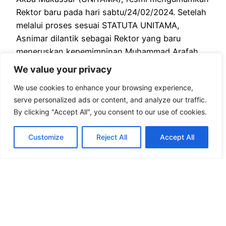
Rektor baru pada hari sabtu/24/02/2024. Setelah
melalui proses sesuai STATUTA UNITAMA,
Asnimar dilantik sebagai Rektor yang baru
meneruskan kepemimpinan Muhammad Arafah
sebagai Rektor Pengganti Antar Waktu (PAW)
We value your privacy
2024-2027. Diharapkan dengan kepemimpinan
We use cookies to enhance your browsing experience,
baru ini, Universitas Teknologi Akba Makassar
serve personalized ads or content, and analyze our traffic.
dapat terus berkembang dan meraih prestasi
By clicking "Accept All", you consent to our use of cookies.
yang lebih…
February 26, 2024
Customize
Reject All
Accept All