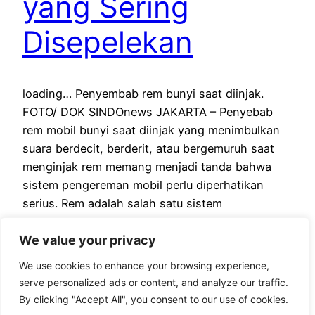
yang Sering
Disepelekan
loading… Penyembab rem bunyi saat diinjak.
FOTO/ DOK SINDOnews JAKARTA – Penyebab
rem mobil bunyi saat diinjak yang menimbulkan
suara berdecit, berderit, atau bergemuruh saat
menginjak rem memang menjadi tanda bahwa
sistem pengereman mobil perlu diperhatikan
serius. Rem adalah salah satu sistem
keselamatan terpenting mobil. Maka dari itu
We value your privacy
jangan mengabaikannya karena bisa berakibat
fatal. Terlebih…
We use cookies to enhance your browsing experience,
September 1, 2024
serve personalized ads or content, and analyze our traffic.
By clicking "Accept All", you consent to our use of cookies.