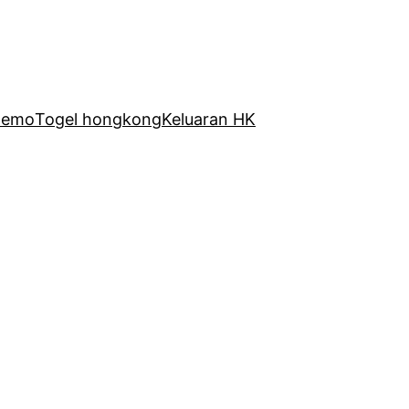
Demo
Togel hongkong
Keluaran HK