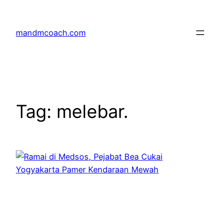
Skip
to
mandmcoach.com
content
Tag:
melebar.