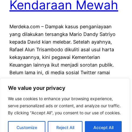
Kendaraan Mewah
Merdeka.com – Dampak kasus penganiayaan
yang dilakukan tersangka Mario Dandy Satriyo
kepada David kian melebar. Setelah ayahnya,
Rafael Alun Trisambodo dikuliti asal usul harta
kekayaannya, kini pegawai Kementerian
Keuangan lainnya ikut menjadi sorotan publik.
Belum lama ini, di media sosial Twitter ramai
memperbincangkan pegawai Direktorat Jenderal
We value your privacy
Bea dan Cukai Kementerian Keuangan. Pemilik
akun @eko_darmanto_bca ini…
We use cookies to enhance your browsing experience,
February 27, 2023
serve personalized ads or content, and analyze our traffic.
By clicking "Accept All", you consent to our use of cookies.
Customize
Reject All
Accept All