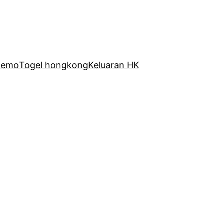
Demo
Togel hongkong
Keluaran HK