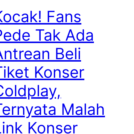
Kocak! Fans
Pede Tak Ada
Antrean Beli
Tiket Konser
Coldplay,
Ternyata Malah
Link Konser