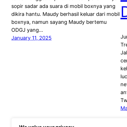
sopir sadar ada suara di mobil boxnya yang
dikira hantu. Maudy berhasil keluar dari mobil
boxnya, namun sayang Maudy bertemu
ODGJ yang…
Ju
January 11, 2025
Tr
Ja
ce
ke
lu
ne
an
Tw
Ma