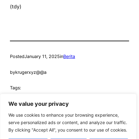
(tdy)
Posted
January 11, 2025
in
Berita
by
krugerxyz@@a
Tags:
drama
, 
rcti
, 
sinetron
, 
sinetron rcti
, 
sinetron unggulan
We value your privacy
We use cookies to enhance your browsing experience,
serve personalized ads or content, and analyze our traffic.
By clicking "Accept All", you consent to our use of cookies.
mandmcoach.com
Proudly powered by
WordPress