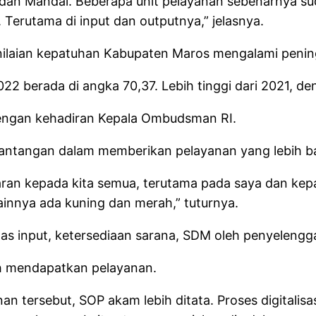
u dan Mandai. Beberapa unit pelayanan sebenarnya 
 Terutama di input dan outputnya,” jelasnya.
penilaian kepatuhan Kabupaten Maros mengalami penin
2 berada di angka 70,37. Lebih tinggi dari 2021, deng
engan kehadiran Kepala Ombudsman RI.
tantangan dalam memberikan pelayanan yang lebih ba
ran kepada kita semua, terutama pada saya dan kep
ainnya ada kuning dan merah,” tuturnya.
tas input, ketersediaan sarana, SDM oleh penyelengg
ah mendapatkan pelayanan.
n tersebut, SOP akam lebih ditata. Proses digitalis