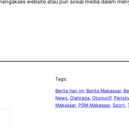
mengakses website atau pun sosial media dalam me
Tags:
Berita hari ini
, 
Berita Makassar
, 
Be
News
, 
Olahraga
, 
Otomotif
, 
Perist
Makassar
, 
PSM Makassar
, 
Sport
, 