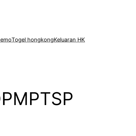
Demo
Togel hongkong
Keluaran HK
 DPMPTSP