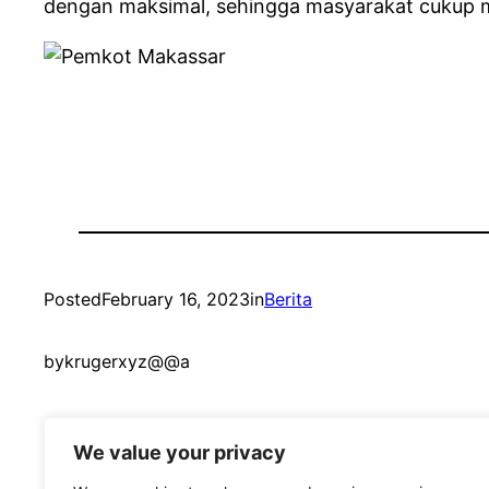
dengan maksimal, sehingga masyarakat cukup 
Posted
February 16, 2023
in
Berita
by
krugerxyz@@a
We value your privacy