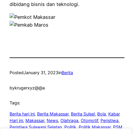
dibidang bisnis dan teknologi.
Posted
January 31, 2023
in
Berita
by
krugerxyz@@a
Tags:
Berita hari ini
, 
Berita Makassar
, 
Berita Sulsel
, 
Bola
, 
Kabar
Hari ini
, 
Makassar
, 
News
, 
Olahraga
, 
Otomotif
, 
Peristiwa
, 
Peristiwa Sulawesi Selatan
, 
Politik
, 
Politik Makassar
, 
PSM
Makassar
, 
Sport
, 
Tekno