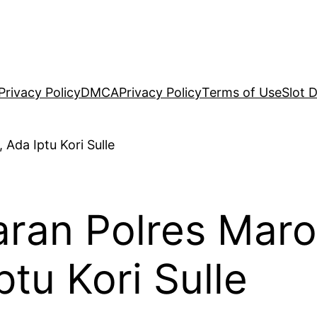
Privacy Policy
DMCA
Privacy Policy
Terms of Use
Slot 
aran Polres Maro
tu Kori Sulle