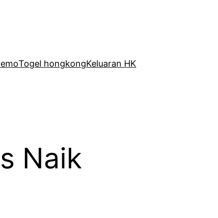
Demo
Togel hongkong
Keluaran HK
s Naik