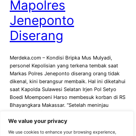
Mapolres
Jeneponto
Diserang
Merdeka.com – Kondisi Bripka Mus Mulyadi,
personel Kepolisian yang terkena tembak saat
Markas Polres Jeneponto diserang orang tidak
dikenal, kini berangsur membaik. Hal ini diketahui
saat Kapolda Sulawesi Selatan Irjen Pol Setyo
Boedi Moempoeni Harso membesuk korban di RS
Bhayangkara Makassar. “Setelah meninjau
kondisi dan situasi di Polres Jeneponto,
We value your privacy
kemudian melakukan koordinasi dengan berbagai
pihak…
We use cookies to enhance your browsing experience,