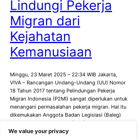
Lindungi Pekerja
Migran dari
Kejahatan
Kemanusiaan
Minggu, 23 Maret 2025 – 22:34 WIB Jakarta,
VIVA – Rancangan Undang-Undang (UU) Nomor
18 Tahun 2017 tentang Pelindungan Pekerja
Migran Indonesia (P2MI) sangat diperlukan untuk
menangani permasalahan pekerja migran. Hal itu
dikemukakan Anggota Badan Legislasi (Baleg)
Deqan Perwakilan Rakyat (DPR) Republik
We value your privacy
Indonesia (RI), Evita Nursanty. Baca Juga : Revisi