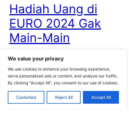
Hadiah Uang di
EURO 2024 Gak
Main-Main
We value your privacy
Jumat, 14 Juni 2024 – 09:15 WIB EURO 2024 atau
Piala Eropa 2024 14 Juni-14 Juli di Jerman. Foto:
We use cookies to enhance your browsing experience,
uefa jpnn.com – MUNICH – Besaran distribusi
serve personalized ads or content, and analyze our traffic.
uang kepada kontestan EURO 2024 atau Piala
By clicking "Accept All", you consent to our use of cookies.
Eropa 2024 sama dengan Piala Eropa 2020.
“Totalnya 331 juta Euro,” bunyi laporan di laman
Customize
Reject All
Accept All
UEFA. Itu setara dengan sekitar Rp 5,8…
June 14, 2024