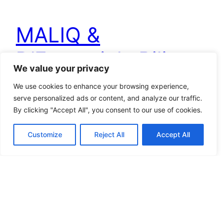
MALIQ &
D’Essentials Rilis
We value your privacy
Single Aduh
We use cookies to enhance your browsing experience,
serve personalized ads or content, and analyze our traffic.
By clicking "Accept All", you consent to our use of cookies.
GRUP musik MALIQ & D’Essentials, yang
beranggotakan Angga, Widi, Indah, Jawa, Lale,
Customize
Reject All
Accept All
dan Ilman, akhirnya secara resmi merilis single
baru mereka yang berjudul Aduh. Menariknya,
sebelum dirilis resmi, lagu Aduh justru sudah
terlebih dahulu ramai di media sosial TikTok. “Ini
lagu yang cukup sentimental karena jujur saja gue
enggak nyangka bakal keluar lagu…