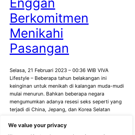
Enggan
Berkomitmen
Menikahi
Pasangan
Selasa, 21 Februari 2023 – 00:36 WIB VIVA
Lifestyle – Beberapa tahun belakangan ini
keinginan untuk menikah di kalangan muda-mudi
mulai menurun. Bahkan beberapa negara
mengumumkan adanya resesi seks seperti yang
terjadi di China, Jepang, dan Korea Selatan
dalam beberapa tahun belakangan ini. Gejala
We value your privacy
resesi seks sendiri terlihat dari usia pernikahan
penduduk yang semakin tinggi. Yuk…