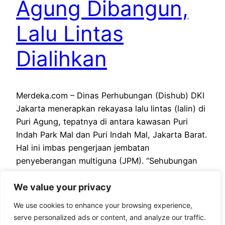
Agung Dibangun,
Lalu Lintas
Dialihkan
Merdeka.com – Dinas Perhubungan (Dishub) DKI
Jakarta menerapkan rekayasa lalu lintas (lalin) di
Puri Agung, tepatnya di antara kawasan Puri
Indah Park Mal dan Puri Indah Mal, Jakarta Barat.
Hal ini imbas pengerjaan jembatan
penyeberangan multiguna (JPM). “Sehubungan
dengan Pembangunan jembatan penyeberangan
We value your privacy
multiguna di Jalan Puri Agung, Kota Administrasi
Jakarta Barat, Dishub DKI Jakarta akan…
We use cookies to enhance your browsing experience,
July 1, 2023
serve personalized ads or content, and analyze our traffic.