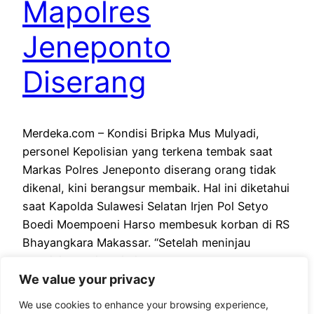
Mapolres
Jeneponto
Diserang
Merdeka.com – Kondisi Bripka Mus Mulyadi,
personel Kepolisian yang terkena tembak saat
Markas Polres Jeneponto diserang orang tidak
dikenal, kini berangsur membaik. Hal ini diketahui
saat Kapolda Sulawesi Selatan Irjen Pol Setyo
Boedi Moempoeni Harso membesuk korban di RS
Bhayangkara Makassar. “Setelah meninjau
kondisi dan situasi di Polres Jeneponto,
We value your privacy
kemudian melakukan koordinasi dengan berbagai
pihak…
We use cookies to enhance your browsing experience,