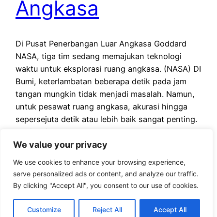
Angkasa
Di Pusat Penerbangan Luar Angkasa Goddard
NASA, tiga tim sedang memajukan teknologi
waktu untuk eksplorasi ruang angkasa. (NASA) DI
Bumi, keterlambatan beberapa detik pada jam
tangan mungkin tidak menjadi masalah. Namun,
untuk pesawat ruang angkasa, akurasi hingga
sepersejuta detik atau lebih baik sangat penting.
Navigasi GPS, contohnya, memerlukan sinyal
We value your privacy
waktu yang akurat dari satelit untuk
menentukan…
We use cookies to enhance your browsing experience,
September 19, 2024
serve personalized ads or content, and analyze our traffic.
By clicking "Accept All", you consent to our use of cookies.
Customize
Reject All
Accept All