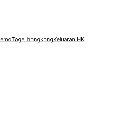
Demo
Togel hongkong
Keluaran HK