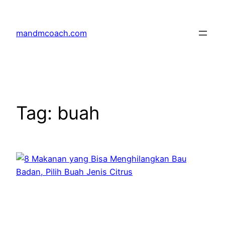
Skip
to
mandmcoach.com
content
Tag:
buah