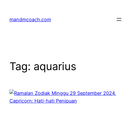
Skip
to
mandmcoach.com
content
Tag:
aquarius