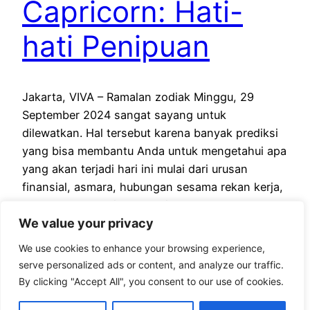
Capricorn: Hati-
hati Penipuan
Jakarta, VIVA – Ramalan zodiak Minggu, 29
September 2024 sangat sayang untuk
dilewatkan. Hal tersebut karena banyak prediksi
yang bisa membantu Anda untuk mengetahui apa
yang akan terjadi hari ini mulai dari urusan
finansial, asmara, hubungan sesama rekan kerja,
kesehatan dan lain sebagainya. Baca Juga :
We value your privacy
Ramalan Zodiak Sabtu 28 September 2024,
Aquarius: Kerja Keras Akan Membuahkan…
We use cookies to enhance your browsing experience,
September 28, 2024
serve personalized ads or content, and analyze our traffic.
By clicking "Accept All", you consent to our use of cookies.