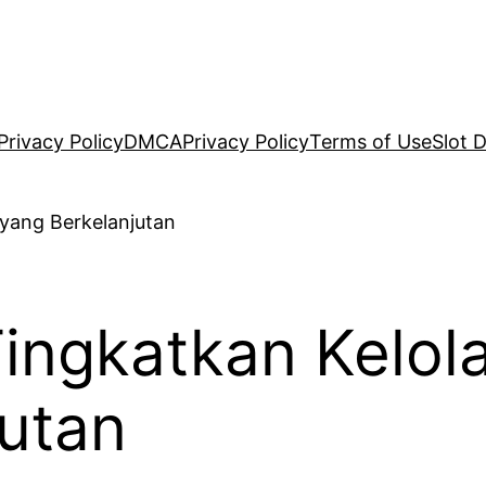
Privacy Policy
DMCA
Privacy Policy
Terms of Use
Slot 
Tingkatkan Kelol
jutan