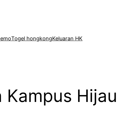
Demo
Togel hongkong
Keluaran HK
a Kampus Hijau