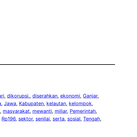
ri
, 
dikorupsi.
, 
diserahkan
, 
ekonomi
, 
Ganjar
, 
a
, 
Jawa
, 
Kabupaten
, 
kelautan
, 
kelompok
, 
, 
masyarakat
, 
mewanti
, 
miliar
, 
Pemerintah
, 
, 
Rp196
, 
sektor
, 
senilai
, 
serta
, 
sosial
, 
Tengah
, 