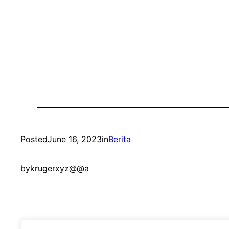
Posted
June 16, 2023
in
Berita
by
krugerxyz@@a