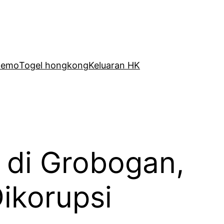
Demo
Togel hongkong
Keluaran HK
 di Grobogan,
ikorupsi