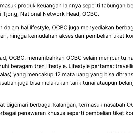
masuk produk keuangan lainnya seperti tabungan berj
ti Tjong, National Network Head, OCBC.
 dalam hal lifestyle, OCBC juga menyediakan berbag
geri, hingga kemudahan akses dan pembelian tiket ko
ion Head, OCBC, menambahkan OCBC selain membantu 
 beragam tren lifestyle. Lifestyle pertama: travell
 (valas) yang mencakup 12 mata uang yang bisa ditra
asabah juga bisa melakukan tarik tunai ataupun belan
ngat digemari berbagai kalangan, termasuk nasabah O
erbagai penawaran khusus seperti pembelian tiket k