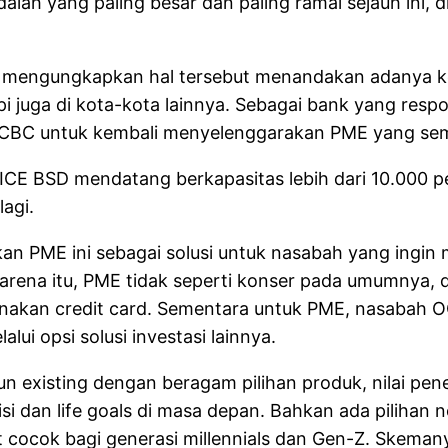
h yang paling besar dan paling ramai sejauh ini, dil
 mengungkapkan hal tersebut menandakan adanya keb
api juga di kota-kota lainnya. Sebagai bank yang res
BC untuk kembali menyelenggarakan PME yang semaki
 ICE BSD mendatang berkapasitas lebih dari 10.000
agi.
 PME ini sebagai solusi untuk nasabah yang ingin me
eh karena itu, PME tidak seperti konser pada umumnya
nakan credit card. Sementara untuk PME, nasabah 
i opsi solusi investasi lainnya.
pun existing dengan beragam pilihan produk, nilai 
disi dan life goals di masa depan. Bahkan ada pilihan
at cocok bagi generasi millennials dan Gen-Z. Skema