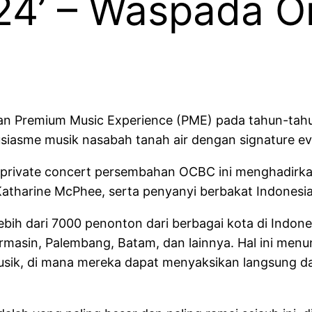
24’ – Waspada O
an Premium Music Experience (PME) pada tahun-ta
iasme musik nasabah tanah air dengan signature ev
ni private concert persembahan OCBC ini menghadirkan
 Katharine McPhee, serta penyanyi berbakat Indonesia
 lebih dari 7000 penonton dari berbagai kota di Indon
rmasin, Palembang, Batam, dan lainnya. Hal ini men
 musik, di mana mereka dapat menyaksikan langsung d