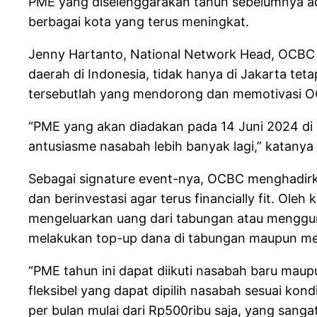
PME yang diselenggarakan tahun sebelumnya adala
berbagai kota yang terus meningkat.
Jenny Hartanto, National Network Head, OCBC
daerah di Indonesia, tidak hanya di Jakarta tet
tersebutlah yang mendorong dan memotivasi OC
“PME yang akan diadakan pada 14 Juni 2024 di
antusiasme nasabah lebih banyak lagi,” katanya l
Sebagai signature event-nya, OCBC menghadirkan
dan berinvestasi agar terus financially fit. Ol
mengeluarkan uang dari tabungan atau menggu
melakukan top-up dana di tabungan maupun melalu
“PME tahun ini dapat diikuti nasabah baru mau
fleksibel yang dapat dipilih nasabah sesuai kon
per bulan mulai dari Rp500ribu saja, yang sang