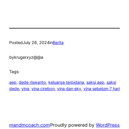
Posted
July 26, 2024
in
Berita
by
krugerxyz@@a
Tags:
aep
, 
dede riswanto
, 
keluarga terpidana
, 
saksi aep
, 
saksi
dede
, 
vina
, 
vina cirebon
, 
vina dan eky
, 
vina sebelum 7 hari
mandmcoach.com
Proudly powered by
WordPress