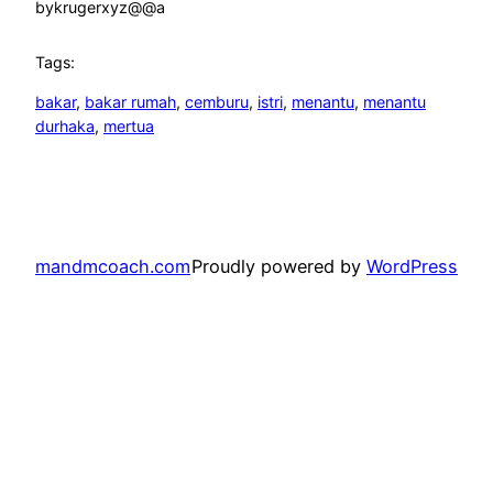
by
krugerxyz@@a
Tags:
bakar
, 
bakar rumah
, 
cemburu
, 
istri
, 
menantu
, 
menantu
durhaka
, 
mertua
mandmcoach.com
Proudly powered by
WordPress