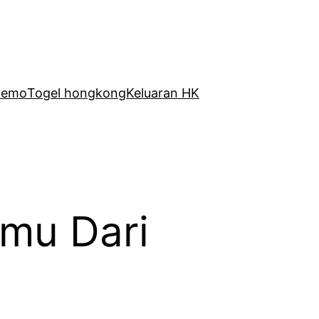
Demo
Togel hongkong
Keluaran HK
-mu Dari