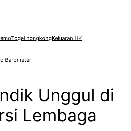
Demo
Togel hongkong
Keluaran HK
ndik Unggul di
ersi Lembaga