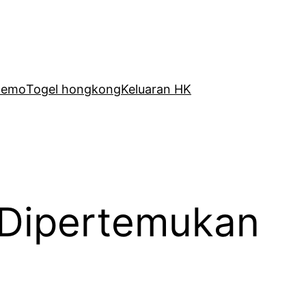
Demo
Togel hongkong
Keluaran HK
 Dipertemukan