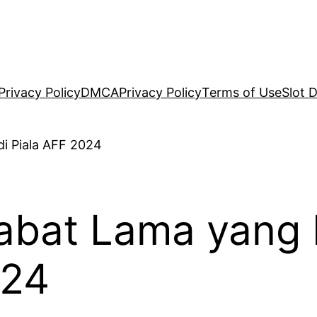
Privacy Policy
DMCA
Privacy Policy
Terms of Use
Slot 
abat Lama yang
024