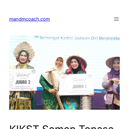
Skip
to
mandmcoach.com
content