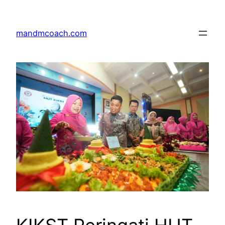
Skip
to
mandmcoach.com
content