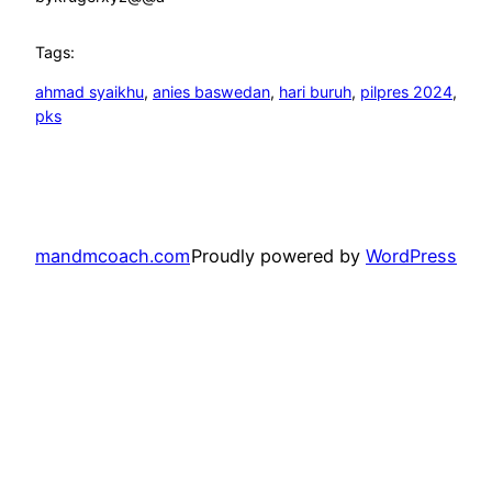
Tags:
ahmad syaikhu
, 
anies baswedan
, 
hari buruh
, 
pilpres 2024
, 
pks
mandmcoach.com
Proudly powered by
WordPress