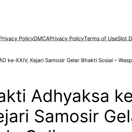
Privacy Policy
DMCA
Privacy Policy
Terms of Use
Slot 
hakti Adhyaksa 
ejari Samosir Gel