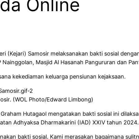
da Online
ri (Kejari) Samosir melaksanakan bakti sosial denga
Nainggolan, Masjid Al Hasanah Pangururan dan Panti 
ngsana kekediaman keluarga pensiunan kejaksaan.
amosir. (WOL Photo/Edward Limbong)
a Graham Hutagaol mengatakan bakti sosial ini dila
atan Adhyaksa Dharmakarini (IAD) XXIV tahun 2024.
anakan bakti sosial. Kami merasakan bagaimana sulit