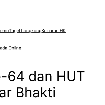
Demo
Togel hongkong
Keluaran HK
ke-64 dan HUT
ar Bhakti