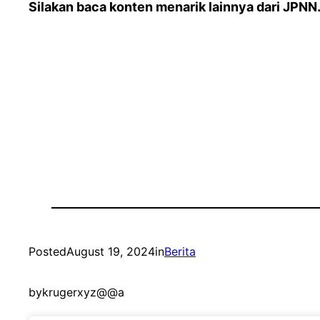
Silakan baca konten menarik lainnya dari JPN
Posted
August 19, 2024
in
Berita
by
krugerxyz@@a