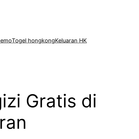
Demo
Togel hongkong
Keluaran HK
zi Gratis di
ran