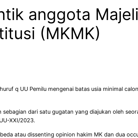
tik anggota Majel
itusi (MKMK)
 huruf q UU Pemilu mengenai batas usia minimal calon
sebagian dari satu gugatan yang diajukan oleh seo
PUU-XXI/2023.
beda atau dissenting opinion hakim MK dan dua occur