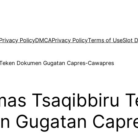
Privacy Policy
DMCA
Privacy Policy
Terms of Use
Slot 
mas Tsaqibbiru 
n Gugatan Capr