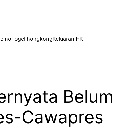
Demo
Togel hongkong
Keluaran HK
Ternyata Belum
es-Cawapres