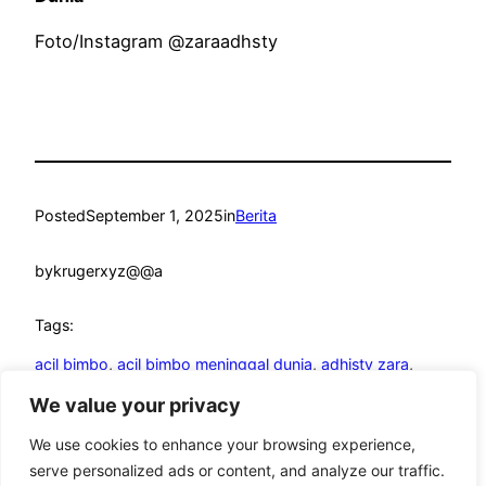
Foto/Instagram @zaraadhsty
Posted
September 1, 2025
in
Berita
by
krugerxyz@@a
Tags:
acil bimbo
, 
acil bimbo meninggal dunia
, 
adhisty zara
, 
artis
, 
artis meninggal dunia
We value your privacy
We use cookies to enhance your browsing experience,
serve personalized ads or content, and analyze our traffic.