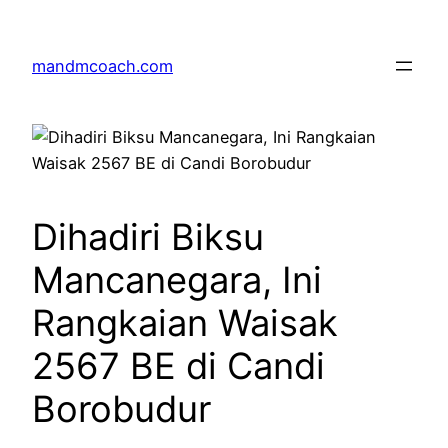
Skip
to
mandmcoach.com
content
Dihadiri Biksu
Mancanegara, Ini
Rangkaian Waisak
2567 BE di Candi
Borobudur