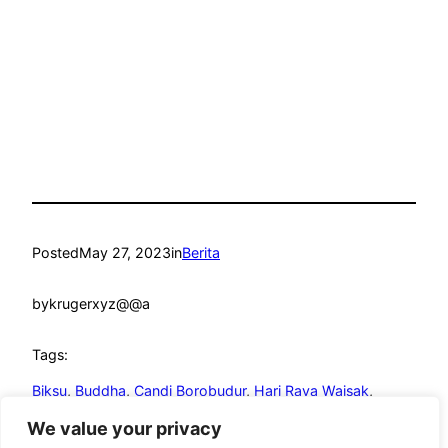
Posted
May 27, 2023
in
Berita
by
krugerxyz@@a
Tags:
Biksu
, 
Buddha
, 
Candi Borobudur
, 
Hari Raya Waisak
, 
jakarta
, 
kemenag
, 
Waisak
We value your privacy