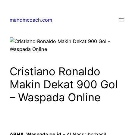
Skip
to
mandmcoach.com
content
Cristiano Ronaldo
Makin Dekat 900 Gol
– Waspada Online
ABHA, Waspada.co.id
– Al Nassr berhasil