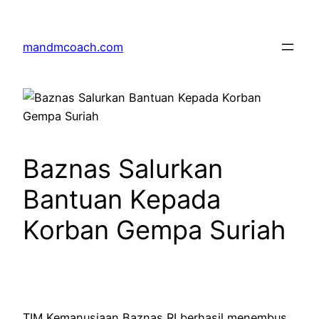
Skip
to
mandmcoach.com
content
Baznas Salurkan
Bantuan Kepada
Korban Gempa Suriah
TIM Kemanusiaan Baznas RI berhasil menembus