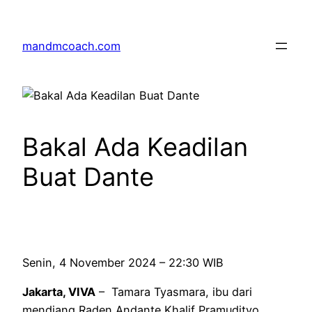
Skip
to
mandmcoach.com
content
Bakal Ada Keadilan
Buat Dante
Senin, 4 November 2024 – 22:30 WIB
Jakarta, VIVA
– Tamara Tyasmara, ibu dari
mendiang Raden Andante Khalif Pramudityo,