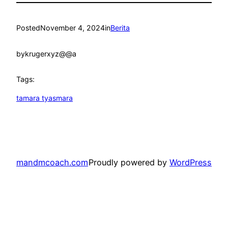
Posted
November 4, 2024
in
Berita
by
krugerxyz@@a
Tags:
tamara tyasmara
mandmcoach.com
Proudly powered by
WordPress