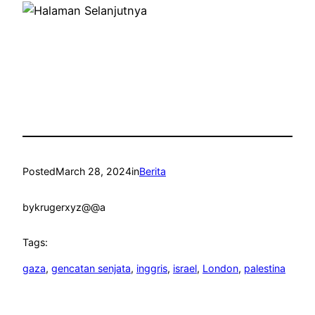
Posted
March 28, 2024
in
Berita
by
krugerxyz@@a
Tags:
gaza
, 
gencatan senjata
, 
inggris
, 
israel
, 
London
, 
palestina