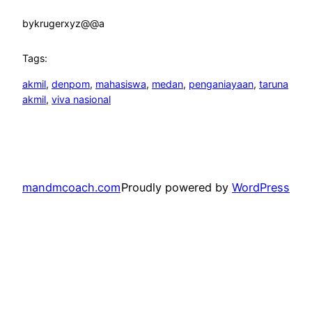
by
krugerxyz@@a
Tags:
akmil
, 
denpom
, 
mahasiswa
, 
medan
, 
penganiayaan
, 
taruna
akmil
, 
viva nasional
mandmcoach.com
Proudly powered by
WordPress