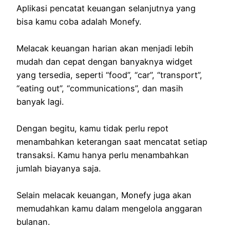
Aplikasi pencatat keuangan selanjutnya yang
bisa kamu coba adalah Monefy.
Melacak keuangan harian akan menjadi lebih
mudah dan cepat dengan banyaknya widget
yang tersedia, seperti “food”, “car”, “transport”,
“eating out”, “communications”, dan masih
banyak lagi.
Dengan begitu, kamu tidak perlu repot
menambahkan keterangan saat mencatat setiap
transaksi. Kamu hanya perlu menambahkan
jumlah biayanya saja.
Selain melacak keuangan, Monefy juga akan
memudahkan kamu dalam mengelola anggaran
bulanan.