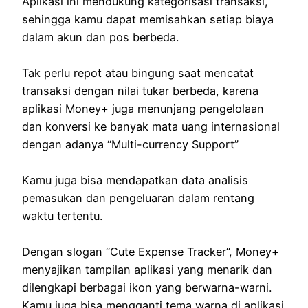
Aplikasi ini mendukung kategorisasi transaksi,
sehingga kamu dapat memisahkan setiap biaya
dalam akun dan pos berbeda.
Tak perlu repot atau bingung saat mencatat
transaksi dengan nilai tukar berbeda, karena
aplikasi Money+ juga menunjang pengelolaan
dan konversi ke banyak mata uang internasional
dengan adanya “Multi-currency Support”
Kamu juga bisa mendapatkan data analisis
pemasukan dan pengeluaran dalam rentang
waktu tertentu.
Dengan slogan “Cute Expense Tracker”, Money+
menyajikan tampilan aplikasi yang menarik dan
dilengkapi berbagai ikon yang berwarna-warni.
Kamu juga bisa mengganti tema warna di aplikasi