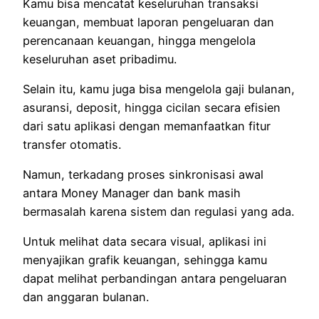
Kamu bisa mencatat keseluruhan transaksi
keuangan, membuat laporan pengeluaran dan
perencanaan keuangan, hingga mengelola
keseluruhan aset pribadimu.
Selain itu, kamu juga bisa mengelola gaji bulanan,
asuransi, deposit, hingga cicilan secara efisien
dari satu aplikasi dengan memanfaatkan fitur
transfer otomatis.
Namun, terkadang proses sinkronisasi awal
antara Money Manager dan bank masih
bermasalah karena sistem dan regulasi yang ada.
Untuk melihat data secara visual, aplikasi ini
menyajikan grafik keuangan, sehingga kamu
dapat melihat perbandingan antara pengeluaran
dan anggaran bulanan.