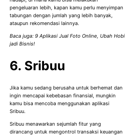
pengeluaran lebih, kapan kamu perlu menyimpan
tabungan dengan jumlah yang lebih banyak,
ataupun rekomendasi lainnya.
Baca juga:
9 Aplikasi Jual Foto Online, Ubah Hobi
jadi Bisnis!
6. Sribuu
Jika kamu sedang berusaha untuk berhemat dan
ingin mencapai kebebasan finansial, mungkin
kamu bisa mencoba menggunakan aplikasi
Sribuu.
Sribuu menawarkan sejumlah fitur yang
dirancang untuk mengontrol transaksi keuangan