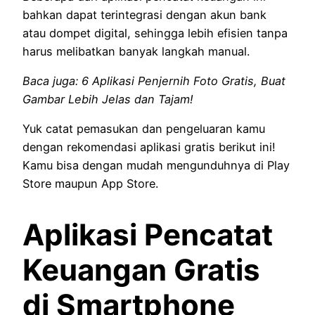
bahkan dapat terintegrasi dengan akun bank
atau dompet digital, sehingga lebih efisien tanpa
harus melibatkan banyak langkah manual.
Baca juga: 6 Aplikasi Penjernih Foto Gratis, Buat
Gambar Lebih Jelas dan Tajam!
Yuk catat pemasukan dan pengeluaran kamu
dengan rekomendasi aplikasi gratis berikut ini!
Kamu bisa dengan mudah mengunduhnya di Play
Store maupun App Store.
Aplikasi Pencatat
Keuangan Gratis
di Smartphone