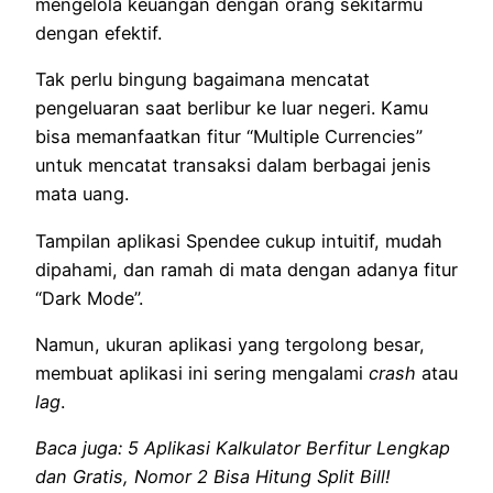
mengelola keuangan dengan orang sekitarmu
dengan efektif.
Tak perlu bingung bagaimana mencatat
pengeluaran saat berlibur ke luar negeri. Kamu
bisa memanfaatkan fitur “Multiple Currencies”
untuk mencatat transaksi dalam berbagai jenis
mata uang.
Tampilan aplikasi Spendee cukup intuitif, mudah
dipahami, dan ramah di mata dengan adanya fitur
“Dark Mode”.
Namun, ukuran aplikasi yang tergolong besar,
membuat aplikasi ini sering mengalami
crash
atau
lag
.
Baca juga: 5 Aplikasi Kalkulator Berfitur Lengkap
dan Gratis, Nomor 2 Bisa Hitung Split Bill!