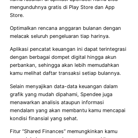
mengunduhnya gratis di Play Store dan App
Store.
Optimalkan rencana anggaran bulanan dengan
melacak seluruh pengeluaran tiap harinya.
Aplikasi pencatat keuangan ini dapat terintegrasi
dengan berbagai dompet digital hingga akun
perbankan, sehingga akan lebih memudahkan
kamu melihat daftar transaksi setiap bulannya.
Selain menyajikan data-data keuangan dalam
grafik yang mudah dipahami, Spendee juga
menawarkan analisis ataupun informasi
mendalam yang akan membantu kamu mencapai
kondisi finansial yang sehat.
Fitur “Shared Finances” memungkinkan kamu