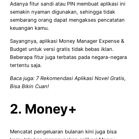
Adanya fitur sandi atau PIN membuat aplikasi ini
semakin nyaman digunakan, sehingga tidak
sembarang orang dapat mengakses pencatatan
keuangan kamu.
Sayangnya, aplikasi Money Manager Expense &
Budget untuk versi gratis tidak bebas iklan.
Beberapa fitur juga terbatas pada negara-negara
tertentu saja.
Baca juga: 7 Rekomendasi Aplikasi Novel Gratis,
Bisa Bikin Cuan!
2. Money+
Mencatat pengeluaran bulanan kini juga bisa